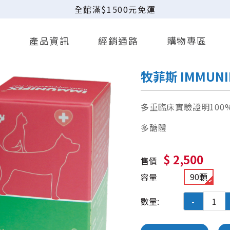
全館滿$1500元免運
事
產品資訊
經銷通路
購物專區
牧菲斯 IMMUNI
多重臨床實驗證明10
多醣體
$ 2,500
售價
90顆
容量
數量:
-