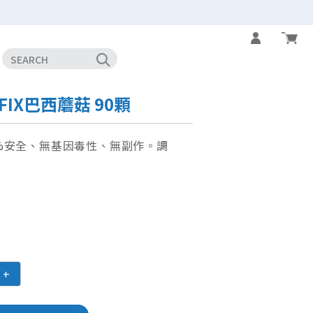
FIX巴西蘑菇 90顆
0%安全、無基因毒性、無副作。調
+