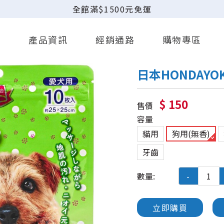
全館滿$1500元免運
事
產品資訊
經銷通路
購物專區
日本HONDAYO
$ 150
售價
容量
貓用
狗用(無香)
牙齒
數量:
-
立即購買