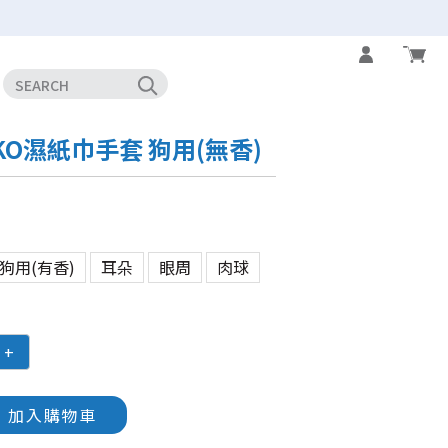
KO濕紙巾手套 狗用(無香)
狗用(有香)
耳朵
眼周
肉球
+
加入購物車